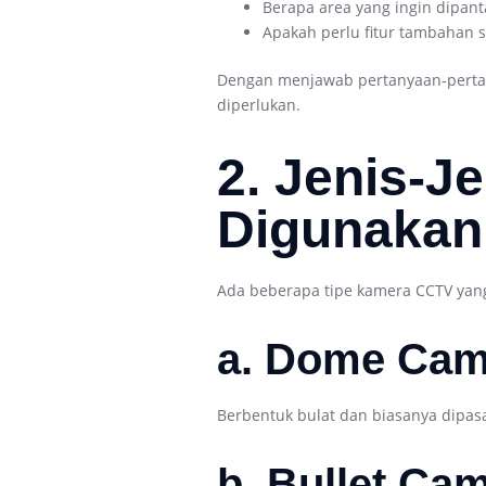
Berapa area yang ingin dipant
Apakah perlu fitur tambahan s
Dengan menjawab pertanyaan-pertany
diperlukan.
2. Jenis-
Digunakan
Ada beberapa tipe kamera CCTV yan
a. Dome Cam
Berbentuk bulat dan biasanya dipas
b. Bullet Ca