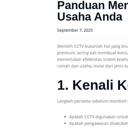
Panduan Mem
Usaha Anda
September 7, 2025
Memilih CCTV bukanlah hal yang bisa
premium, sering kali membuat kons
menentukan efektivitas sistem keam
rumah dan usaha, mulai dari jenis ka
1. Kenali 
Langkah pertama sebelum membeli C
Apakah CCTV digunakan untuk 
Apakah pengawasan dilakukan 