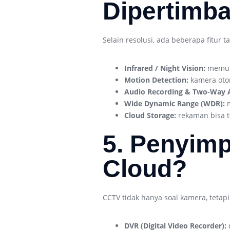
Dipertimb
Selain resolusi, ada beberapa fitur 
Infrared / Night Vision:
memung
Motion Detection:
kamera otom
Audio Recording & Two-Way 
Wide Dynamic Range (WDR):
m
Cloud Storage:
rekaman bisa te
5. Penyimp
Cloud?
CCTV tidak hanya soal kamera, tetap
DVR (Digital Video Recorder):
d