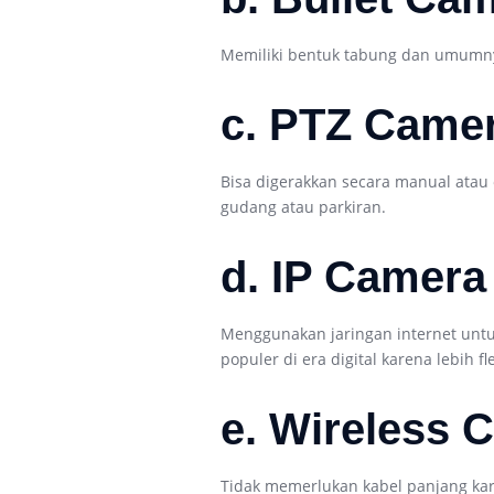
Memiliki bentuk tabung dan umumny
c. PTZ Camer
Bisa digerakkan secara manual atau
gudang atau parkiran.
d. IP Camera
Menggunakan jaringan internet untu
populer di era digital karena lebih fle
e. Wireless 
Tidak memerlukan kabel panjang kar