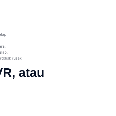
lap.
ra.
elap.
rddisk rusak.
R, atau