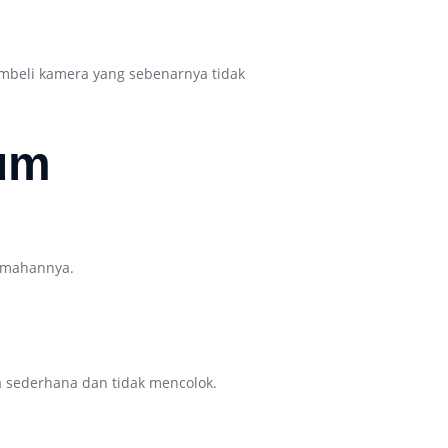
mbeli kamera yang sebenarnya tidak
um
emahannya.
a sederhana dan tidak mencolok.