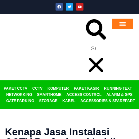
PAKET CCTV
CCTV
KOMPUTER
PAKET KASIR
RUNNING TEXT
NETWORKING
SMARTHOME
ACCESS CONTROL
ALARM & GPS
GATE PARKING
STORAGE
KABEL
ACCESSORIES & SPAREPART
Kenapa Jasa Instalasi