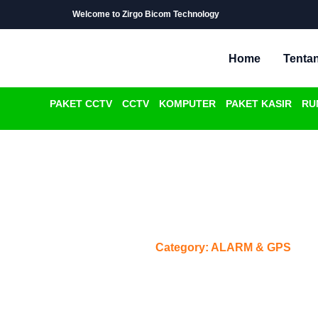
Welcome to Zirgo Bicom Technology
Home
Tenta
PAKET CCTV
CCTV
KOMPUTER
PAKET KASIR
RU
Category: A
Home
/
Category: ALARM & GPS