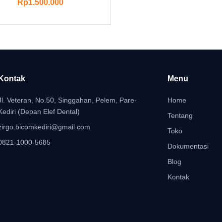
Rp
1.500.000
Kontak
Menu
Jl. Veteran, No.50, Singgahan, Pelem, Pare-
Home
Kediri (Depan Elef Dental)
Tentang
zirgo.bicomkediri@gmail.com
Toko
0821-1000-5685
Dokumentasi
Blog
Kontak